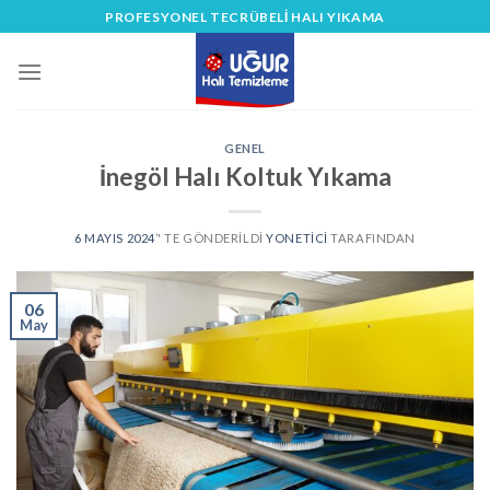
Skip
PROFESYONEL TECRÜBELİ HALI YIKAMA
to
content
GENEL
İnegöl Halı Koltuk Yıkama
6 MAYIS 2024
’' TE GÖNDERILDI
YONETICI
TARAFINDAN
06
May